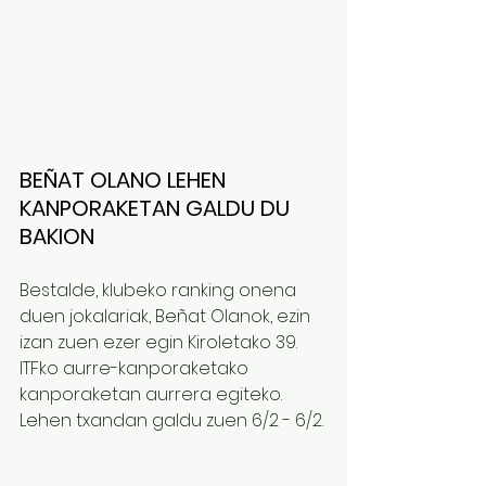
BEÑAT OLANO LEHEN 
KANPORAKETAN GALDU DU 
BAKION
Bestalde, klubeko ranking onena 
duen jokalariak, Beñat Olanok, ezin 
izan zuen ezer egin Kiroletako 39. 
ITFko aurre-kanporaketako 
kanporaketan aurrera egiteko. 
Lehen txandan galdu zuen 6/2 - 6/2.