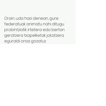
Orain, uda hasi denean, gure 
federatuak animatu nahi ditugu 
probintziatik irtetera edo bertan 
geratzera txapelketak jokatzera 
eguraldi onaz gozatuz.
See All
Recent Posts