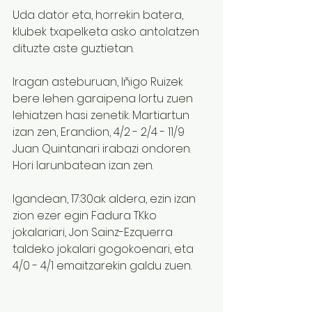
Uda dator eta, horrekin batera, 
klubek txapelketa asko antolatzen 
dituzte aste guztietan.
Iragan asteburuan, Iñigo Ruizek 
bere lehen garaipena lortu zuen 
lehiatzen hasi zenetik. Martiartun 
izan zen, Erandion, 4/2 - 2/4 - 11/9 
Juan Quintanari irabazi ondoren. 
Hori larunbatean izan zen.
Igandean, 17:30ak aldera, ezin izan 
zion ezer egin Fadura TKko 
jokalariari, Jon Sainz-Ezquerra 
taldeko jokalari gogokoenari, eta 
4/0 - 4/1 emaitzarekin galdu zuen.