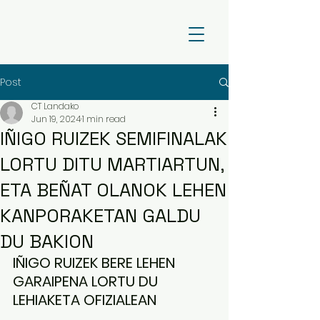
Post
CT Landako
Jun 19, 2024
1 min read
IÑIGO RUIZEK SEMIFINALAK
LORTU DITU MARTIARTUN,
ETA BEÑAT OLANOK LEHEN
KANPORAKETAN GALDU
DU BAKION
IÑIGO RUIZEK BERE LEHEN 
GARAIPENA LORTU DU 
LEHIAKETA OFIZIALEAN