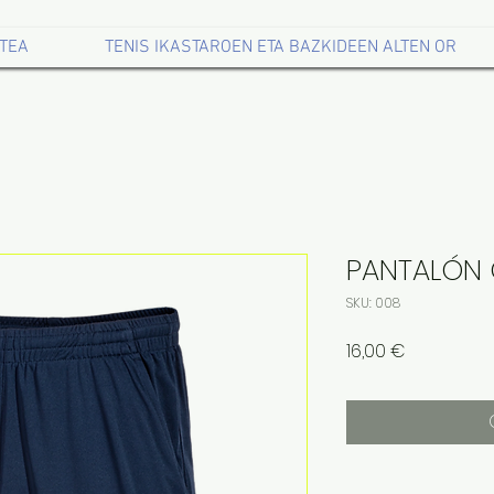
TEA
TENIS IKASTAROEN ETA BAZKIDEEN ALTEN OR
PANTALÓN
SKU: 008
Price
16,00 €