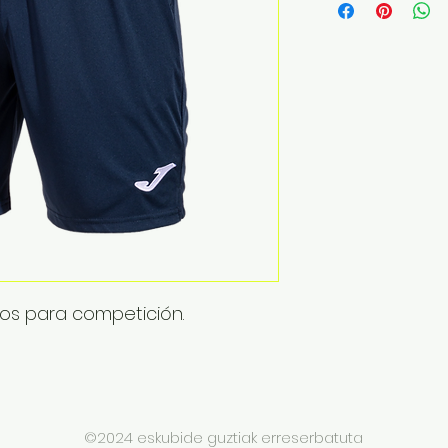
los para competición.
©2024 eskubide guztiak erreserbatuta