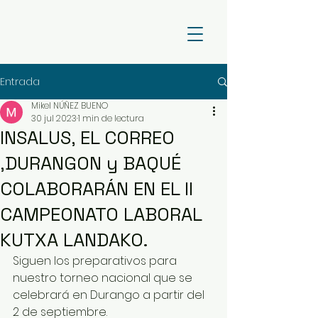
Entrada
Mikel NÚÑEZ BUENO
30 jul 2023
1 min de lectura
INSALUS, EL CORREO
,DURANGON y BAQUÉ
COLABORARÁN EN EL II
CAMPEONATO LABORAL
KUTXA LANDAKO.
Siguen los preparativos para 
nuestro torneo nacional que se 
celebrará en Durango a partir del 
2 de septiembre. 