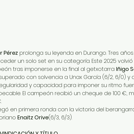
r Pérez
 prolonga su leyenda en Durango. Tres año
 ceder un solo set en su categoría. Este 2025 volvió
n tras imponerse en la final al getxotarra 
Iñigo 
 superado con solvencia a Unax García (6/2, 6/0) y a 
 regularidad y capacidad para imponer su ritmo fue
pecable. El campeón recibió un cheque de 100 €, m
.
legó en primera ronda con la victoria del berangarr
toriano 
Enaitz Orive
(6/3, 6/3).
IVINDICACIÓN Y TÍTULO