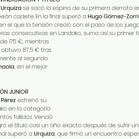
 Urquiza
 se sacó la espina de su primera derrota e
n cadete. En la final superó a 
Hugo Gómez-Zorril
 en el que la tensión creció con el paso de los juego
rias consecutivas en Landako, suma así su primer tí
de 175 €, mientras 
 obtuvo 87,5 € tras 
mente al segundo 
rnaola
, en el mejor 
EÓN JUNIOR
 Pérez
 estrenó su 
ko en la categoría 
entos fallidos. Venció 
gró el título casi un año exacto después de sufrir un
inal superó a 
Urquiza
, que firmó un encuentro espes