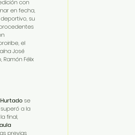
edición con 
nar en fecha, 
deportivo, su 
 procedentes 
on 
oiribe, el 
aína José 
, Ramón Félix 
 Hurtado
 se 
superó a la 
la final, 
aula 
ias previas 