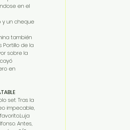
ndose en el 
eo y un cheque 
nina también 
Portillo de la 
or sobre la 
 cayó 
ero en 
ATABLE
o set. Tras la 
neo impecable, 
avorito.Luja 
fonso. Antes, 