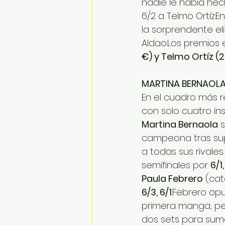
nadie le había hech
6/2 a Telmo Ortíz.
la sorprendente el
Aldao.Los premios 
€) y Telmo Ortíz (
MARTINA BERNAOLA
En el cuadro más r
con solo cuatro ins
Martina Bernaola
 
campeona tras sup
a todas sus rivales
semifinales por 
6/1
Paula Febrero
 (cat
6/3, 6/1
.Febrero opu
primera manga, per
dos sets para suma