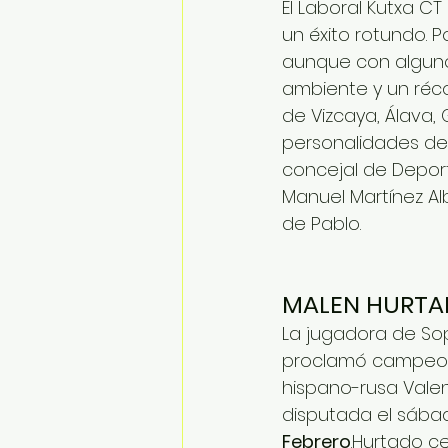
El Laboral Kutxa C
un éxito rotundo. 
aunque con algunos 
ambiente y un réco
de Vizcaya, Álava, 
personalidades des
concejal de Deporte
Manuel Martínez Alb
de Pablo.
MALEN HURTA
La jugadora de So
proclamó campeona
hispano-rusa Vale
disputada el sába
Febrero
.Hurtado ce