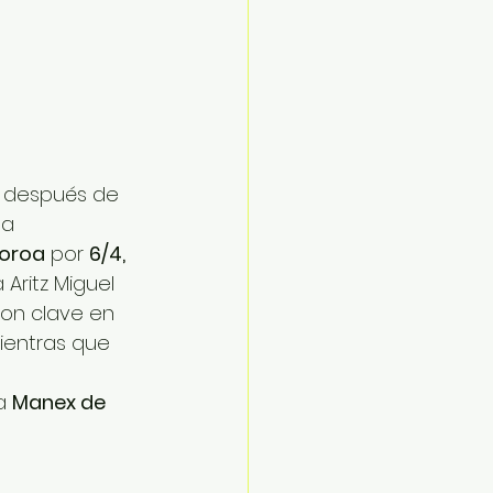
s después de 
 a 
Soroa
 por 
6/4, 
Aritz Miguel 
ron clave en 
ientras que 
a 
Manex de 