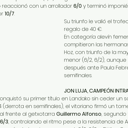
 reaccionó con un arrollador 
6/0
 y terminó imponié
r 
10/7
. 
Su triunfo le valió el trof
regalo de 40 €.
En categoría alevín feme
compitieron las hermanas 
Hoz, con triunfo de la may
menor (6/2, 6/2), aunque
después ante Paula Febr
semifinales.
JON LUJA, CAMPEÓN INTR
onquistó su primer título en Landako sin ceder un sol
(derrota en semifinales), el vitoriano firmó un tor
al frente al getxotarra 
Guillermo Alfonso
, segundo f
 6/3
, controlando el ritmo pese a la resistencia de Al