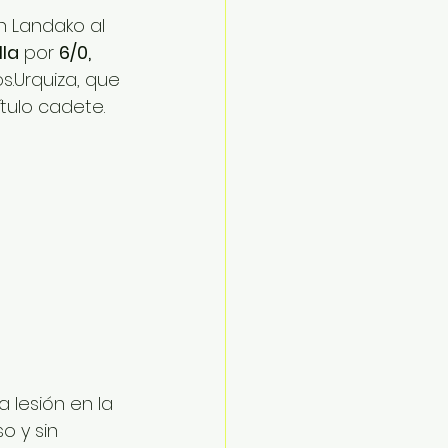
n Landako al 
la
 por 
6/0, 
s.Urquiza, que 
tulo cadete. 
a lesión en la 
o y sin 