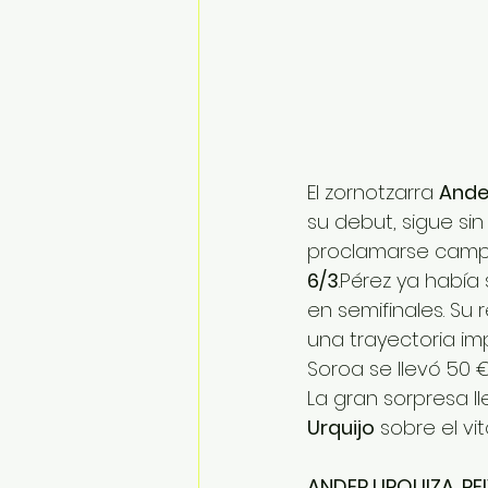
El zornotzarra 
Ande
su debut, sigue sin
proclamarse campeó
6/3
.Pérez ya había
en semifinales. Su
una trayectoria im
Soroa se llevó 50 €
La gran sorpresa l
Urquijo
 sobre el vi
ANDER URQUIZA, RE