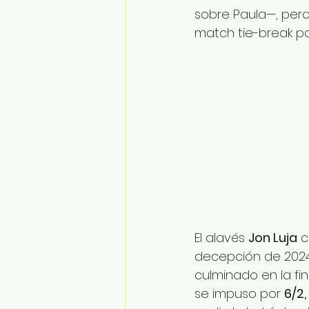
sobre Paula—, pero
match tie-break po
El alavés 
Jon Luja
 c
decepción de 2024 
culminado en la fin
se impuso por 
6/2,