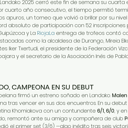
T Landako 2025 cerró este fin de semana su cuarta 
Por cuarto año consecutivo, el tiempo permitió termi
apuros, un torneo que volvió a brillar por su nivel 
rd absoluto de participación con 52 inscripciones
Guipúzcoa y La 
Rioja.La
 entrega de trofeos contó c
tacadas como la alcaldesa de Durango, Mireia Elkor
s Iker Txertudi, el presidente de la Federación Vizc
ajara y el secretario de la Asociación Inés de Pablo
DO, CAMPEONA EN SU DEBUT
pelana firmó un estreno soñado en Landako. 
Malen
 tras vencer en sus dos encuentros. En su debut 
ntina Khomiakova con un contundente 
6/1, 6/0
, y en 
do, remontó ante su amiga y compañera de club 
P
dió el primer set (3/6) —algo inédito tras seis victor