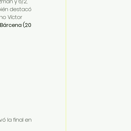
zmán y 6/2, 
bién destacó 
no Víctor 
o Bárcena (20 
 la final en 