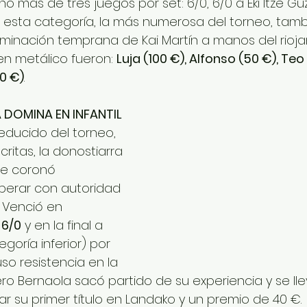
o más de tres juegos por set: 6/0, 6/0 a Eki Itze Gu
En esta categoría, la más numerosa del torneo, tam
iminación temprana de Kai Martín a manos del rioja
en metálico fueron: 
Luja (100 €), Alfonso (50 €), Te
20 €)
.
 DOMINA EN INFANTIL
educido del torneo, 
critas, la donostiarra 
se coronó 
erar con autoridad 
. Venció en 
, 6/0
 y en la final a 
egoría inferior) por 
so resistencia en la 
o Bernaola sacó partido de su experiencia y se llevó
r su primer título en Landako y un premio de 40 €.