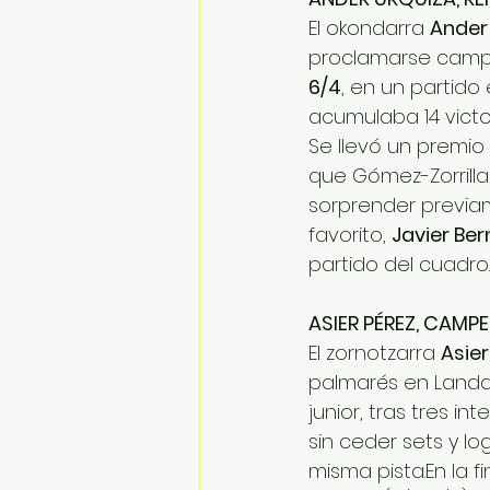
El okondarra 
Ander
proclamarse campeó
6/4
, en un partido
acumulaba 14 victo
Se llevó un premio 
que Gómez-Zorrilla
sorprender previa
favorito, 
Javier Be
partido del cuadro.
ASIER PÉREZ, CAMP
El zornotzarra 
Asier
palmarés en Landa
junior, tras tres int
sin ceder sets y lo
misma pista.En la f