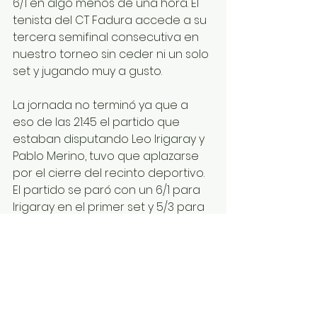
6/1 en algo menos de una hora. El 
tenista del CT Fadura accede a su 
tercera semifinal consecutiva en 
nuestro torneo sin ceder ni un solo 
set y jugando muy a gusto.
La jornada no terminó ya que a 
eso de las 21:45 el partido que 
estaban disputando Leo Irigaray y 
Pablo Merino, tuvo que aplazarse 
por el cierre del recinto deportivo. 
El partido se paró con un 6/1 para 
Irigaray en el primer set y 5/3 para 
Merino en el segundo.
HOY SE ESPERAN 4 PARTIDOS 
Y LA FINALIZACIÓN DE OTRO.
La jornada arrancará a las 16:00 